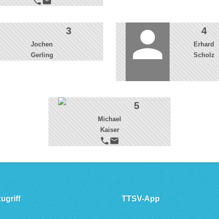
phone
email
person
3
4
Jochen
Erhard
Gerling
Scholz
5
Michael
Kaiser
phone
email
ugriff
TTSV-App