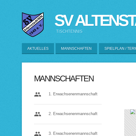
SV ALTENS
TISCHTENNIS
AKTUELLES
MANNSCHAFTEN
SPIELPLAN / TER
MANNSCHAFTEN
people
1. Erwachsenenmannschaft
people
2. Erwachsenenmannschaft
people
3. Erwachsenenmannschaft