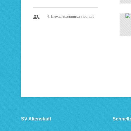
people
4. Erwachsenenmannschaft
SV Altenstadt
Schnellz