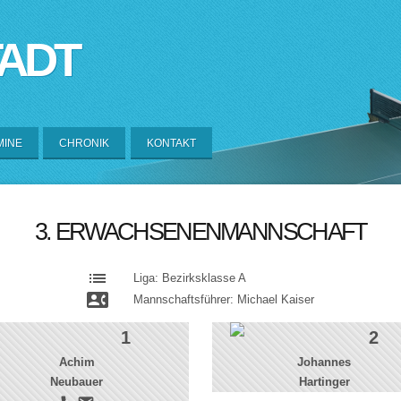
TADT
MINE
CHRONIK
KONTAKT
3. ERWACHSENENMANNSCHAFT
list
Liga: Bezirksklasse A
contact_phone
Mannschaftsführer: Michael Kaiser
1
2
Achim
Johannes
Neubauer
Hartinger