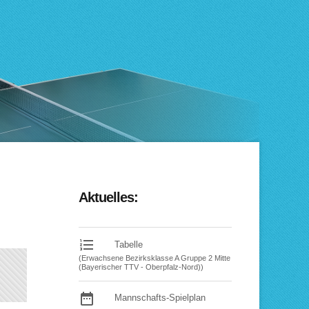
Aktuelles:
format_list_numbered
Tabelle
(Erwachsene Bezirksklasse A Gruppe 2 Mitte
(Bayerischer TTV - Oberpfalz-Nord))
date_range
Mannschafts-Spielplan