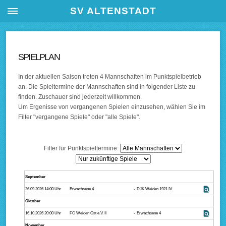
SV ALTENSTADT
SPIELPLAN
In der aktuellen Saison treten 4 Mannschaften im Punktspielbetrieb
an. Die Spieltermine der Mannschaften sind in folgender Liste zu
finden. Zuschauer sind jederzeit willkommen.
Um Ergenisse von vergangenen Spielen einzusehen, wählen Sie im
Filter "vergangene Spiele" oder "alle Spiele".
Filter für Punktspieltermine:
September
find_in_page
26.09.2026 14:00 Uhr
Erwachsene 4
-
DJK Weiden 1921 IV
Oktober
find_in_page
16.10.2026 20:00 Uhr
FC Weiden Ost e.V. II
-
Erwachsene 4
November